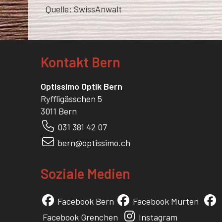
Quelle: SwissAnwalt
Kontakt Bern
Optissimo Optik Bern
Ryffligässchen 5
3011 Bern
0
31 381 42 07
bern@optissimo.ch
Soziale Medien
Facebook Bern
Facebook Murten
Facebook Grenchen
Instagram